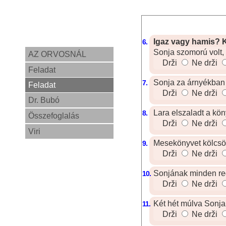
Igaz vagy hamis? K
6.
Sonja szomorú volt,
AZ ORVOSNÁL
Drži
Ne drži
Feladat
Sonja za árnyékban f
7.
Feladat
Drži
Ne drži
Dr. Bubó
Lara elszaladt a kön
8.
Összefoglalás
Drži
Ne drži
Viri
Mesekönyvet kölcsö
9.
Drži
Ne drži
Sonjának minden reg
10.
Drži
Ne drži
Két hét múlva Sonja
11.
Drži
Ne drži