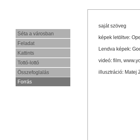
saját szöveg
Séta a városban
képek letöltve: Op
Feladat
Lendva képek: Go
Kattints
videó: film, www.
Tottó-lottó
illusztráció: Matej
Összefoglalás
Forrás