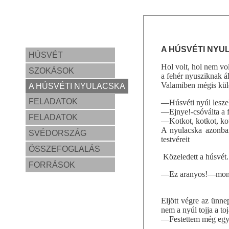
A HÚSVÉTI NYU
HÚSVÉT
Hol volt, hol nem vol
SZOKÁSOK
a fehér nyusziknak ál
Valamiben mégis külön
A HÚSVÉTI NYULACSKA
FELADATOK
—Húsvéti nyúl lesze
—Ejnye!-csóválta a f
FELADATOK
—Kotkot, kotkot, kot
A nyulacska azonban
SVÉDORSZÁG
testvéreit
ÖSSZEFOGLALÁS
Közeledett a húsvét.
FORRÁSOK
—Ez aranyos!—mondta
Eljött végre az ünne
nem a nyúl tojja a to
—Festettem még egy 