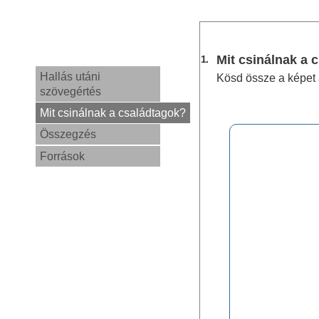
Mit csinálnak a 
1.
Hallás utáni
Kösd össze a képet 
szövegértés
Mit csinálnak a családtagok?
Összegzés
Források