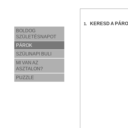
KERESD A PÁRO
1.
BOLDOG
SZÜLETÉSNAPOT
PÁROK
SZÜLINAPI BULI
MI VAN AZ
ASZTALON?
PUZZLE