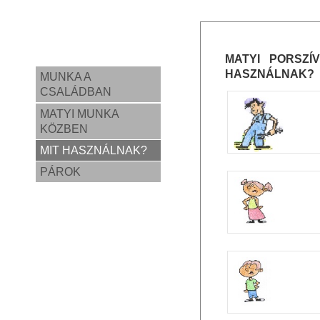
MATYI PORSZÍ
HASZNÁLNAK?
MUNKA A
CSALÁDBAN
MATYI MUNKA
KÖZBEN
MIT HASZNÁLNAK?
PÁROK