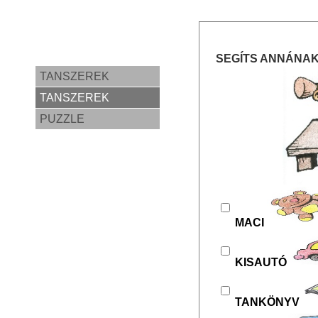
SEGÍTS ANNÁNAK
TANSZEREK
TANSZEREK
PUZZLE
MACI
KISAUTÓ
TANKÖNYV