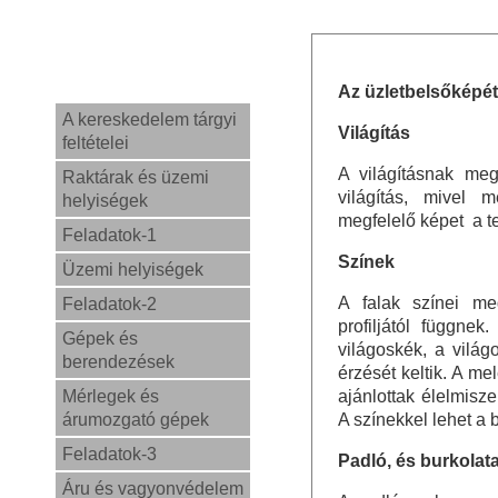
Az üzletbelsőképét
A kereskedelem tárgyi
Világítás
feltételei
A világításnak meg
Raktárak és üzemi
világítás, mivel 
helyiségek
megfelelő képet a te
Feladatok-1
Színek
Üzemi helyiségek
A falak színei meg
Feladatok-2
profiljától függnek
Gépek és
világoskék, a világ
berendezések
érzését keltik. A me
Mérlegek és
ajánlottak élelmisze
árumozgató gépek
A színekkel lehet a 
Feladatok-3
Padló, és burkolat
Áru és vagyonvédelem