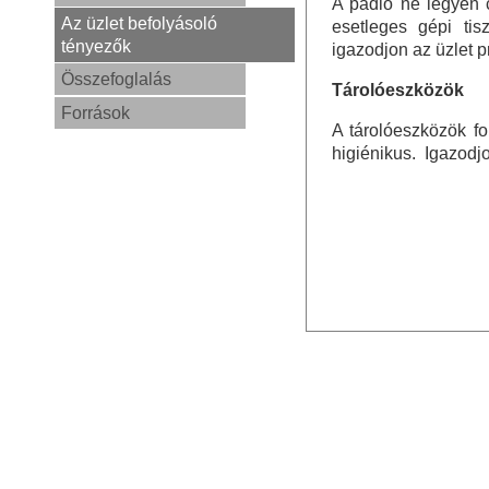
A padló ne legyen 
Az üzlet befolyásoló
esetleges gépi tis
tényezők
igazodjon az üzlet pr
Összefoglalás
Tárolóeszközök
Források
A tárolóeszközök fo
higiénikus. Igazodj