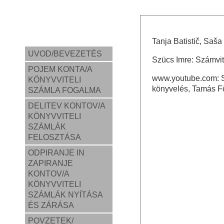
Tanja Batistič, Saša
UVOD/BEVEZETÉS
Szücs Imre: Számvit
POJEM KONTA/A
www.youtube.com: S
KÖNYVVITELI
könyvelés, Tamás Fö
SZÁMLA FOGALMA
DELITEV KONTOV/A
KÖNYVVITELI
SZÁMLÁK
FELOSZTÁSA
ODPIRANJE IN
ZAPIRANJE
KONTOV/A
KÖNYVVITELI
SZÁMLÁK NYÍTÁSA
ÉS ZÁRÁSA
POVZETEK/