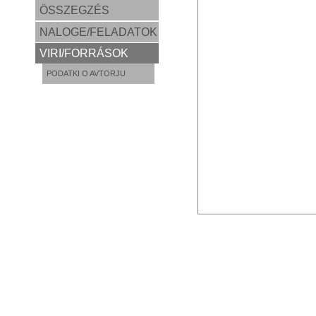
ÖSSZEGZÉS
NALOGE/FELADATOK
VIRI/FORRÁSOK
PODATKI O AVTORJU