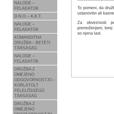
NALOGE –
To pomeni, da druž
FELADATOK
ustanovitvi ali kasne
D.N.O. – K.K.T.
Za obveznosti p
NALOGE –
premoženjem, torej 
FELADATOK
so njena last.
KOMANDITNA
DRUŽBA – BETÉTI
TÁRSASÁG
NALOGE –
FELADATOK
DRUŽBA Z
OMEJENO
ODGOVORNOSTJO –
KORLÁTOLT
FELELŐSSÉGŰ
TÁRSASÁG
DRUŽBA Z
OMEJENO