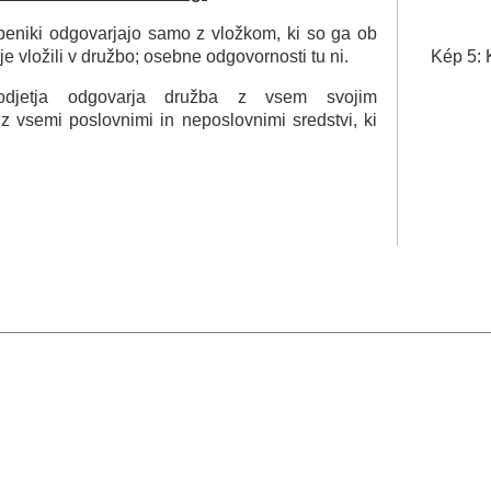
beniki odgovarjajo samo z vložkom, ki so ga ob
je vložili v družbo; osebne odgovornosti tu ni.
Kép 5: 
odjetja odgovarja družba z vsem svojim
z vsemi poslovnimi in neposlovnimi sredstvi, ki