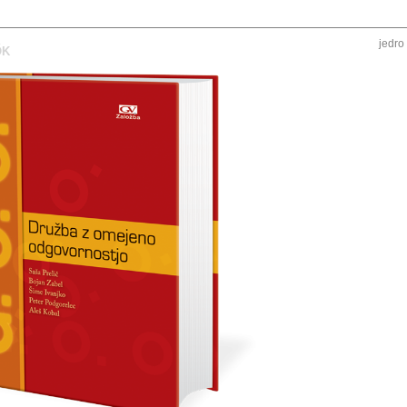
jedro
ŐK