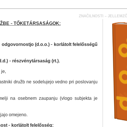
ZNAČILNOSTI – JELLEMZ
UŽBE
TŐKETÁRSASÁGOK:
–
odgovornostjo (d.o.o.)
korlátolt felelősségű
–
d.d.)
részvénytársaság (rt.).
–
 je,
lastniki družb ne sodelujejo vedno pri poslovanju
melji na osebnem zaupanju (vlogo subjekta je
rjajo omejeno.
ost
korlátolt felelősség:
–