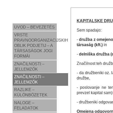
KAPITALSKE DR
UVOD – BEVEZETÉS
Sem spadajo:
VRSTE
-
družba z omejeno 
PRAVNOORGANIZACIJSKIH
társaság (kft.)
in
OBLIK PODJETIJ – A
TÁRSASÁGOK JOGI
-
delniška družba (
FORMÁI
Značilnost teh družb
ZNAČILNOSTI –
JELLEMZŐK
- da družbeniki oz. 
ZNAČILNOSTI –
družbe,
JELLEMZŐK
- poslovanje ne te
RAZLIKE –
prevzel kapital sam)
KÜLÖNBÖZETEK
- družbeniki odgova
NALOGE –
FELADATOK
Omejena odgovorn