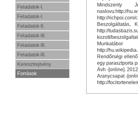
Mindszenty 
Feladatok-I.
naslovu:http://hu
Feladatok-I.
http://richpoi.com
Beszolgáltatás, 
Feladatok-II.
http://tudasbazis
Feladatok-III.
kozott/beszolgalta
Munkatábor
Feladatok-III.
http://hu.wikipe
Feladatok-III.
Rendőrségi ellenő
egy parasztporta p
Keresztrejtvény
Ávh -[online]. 201
Források
Aranycsapat -[onli
http://focitortene