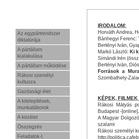
IRODALOM:
Horváth Andrea, H
Az egypártrendszer
Bánhegyi Ferenc:
diktatúrája
Bertényi Iván, Gy
A pártállam
Markó László:
Ki 
kialakulása
Simándi Irén (össze
Bertényi Iván, Dió
A pártállam működése
Források a Mura
Rákosi személyi
Szombathely-Zala
kultusza
Gazdasági élet
KÉPEK, FIILMEK
A kitelepítések,
Rákosi Mátyás po
munkatáborok
Budapest -[online
A közélet
A Magyar Dolgozók 
szalami
Összegzés
Rákosi személyi ku
Feladatok-I.
http://politica.caf