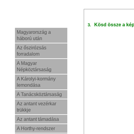
Kösd össze a kép
3.
Magyarország a
háború után
Az őszirózsás
forradalom
A Magyar
Népköztársaság
A Károlyi-kormány
lemondása
A Tanácsköztársaság
Az antant vezérkar
trükkje
Az antant támadása
A Horthy-rendszer