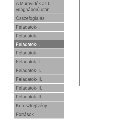
A Muravidék az I.
világháború után
Összefoglalás
Feladatok-I.
Feladatok-I.
Feladatok-I.
Feladatok-I.
Feladatok-II.
Feladatok-II.
Feladatok-III.
Feladatok-III.
Feladatok-III.
Keresztrejtvény
Források