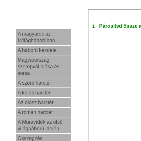
Párosítsd össze 
1.
A magyarok az
I.világháborúban
A háború kezdete
Magyarország
szerepvállalása és
sorsa
A szerb harctér
A keleti harctér
Az olasz harctér
A román harctér
A Muravidék az első
világháború idején
Összegzés