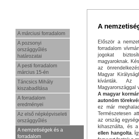
A nemzetiség
A márciusi forradalom
Először a nemzet
A pozsonyi
forradalom vívmán
országgyűlés
jogokat bizto
határozatai
magyaroknak. Ké
A pesti forradalom
az önrendelkezé
március 15-én
Magyar Királyság
kívánták. A
Táncsics Mihály
Magyarországgal va
kiszabadítása
A magyar kormány
A forradalom
autonóm törekvés
eredményei
ez már meghalad
Természetesen att
Az első népképviseleti
az ország egysége
országgyűlés
kihasználta, és 
A nemzetiségek és a
ellen hangolta
. Í
forradalom