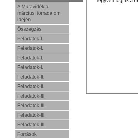
fegyvert fogtak a 
A Muravidék a
márciusi forradalom
idején
Összegzés
Feladatok-I.
Feladatok-I.
Feladatok-I.
Feladatok-I.
Feladatok-II.
Feladatok-II.
Feladatok-III.
Feladatok-III.
Feladatok-III.
Feladatok-III.
Források