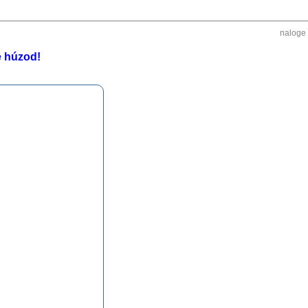
naloge
e húzod!