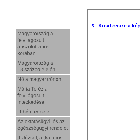
Kösd össze a kép
5.
Magyarország a
felvilágosult
abszolutizmus
korában
Magyarország a
18.század elején
Nő a magyar trónon
Mária Terézia
felvilágosult
intézkedései
Úrbéri rendelet
Az oktatásügyi- és az
egészségügyi rendelet
II. József, a „kalapos