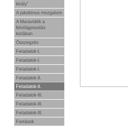
király"
A jakobinus mozgalom
A Muravidék a
felvilágosodás
korában
Összegzés
Feladatok-I.
Feladatok-I.
Feladatok-I.
Feladatok-II.
Feladatok-II.
Feladatok-III.
Feladatok-III.
Feladatok-III.
Források