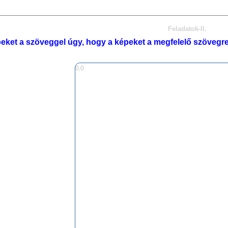
Feladatok-II.
eket a szöveggel úgy, hogy a képeket a megfelelő szövegr
0,0