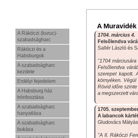
A Muravidék 
A Rákóczi (kuruc)-
1704. március 4.
szabadságharc
Felsőlendva várát
Sallér László és S
Rákóczi és a
Habsburgok
"1704 márciusára 
A szabadságharc
Felsőlendva váráb
kezdete
szerepet kapott.
környéken. Végül v
Erdélyi fejedelem
Rövid időre szinte
A Habsburg ház
a megszerzett vár
trónfosztása
A szabadságharc
1705. szeptember
hanyatlása
A labancok kárté
Gludovács Mátyás l
A szabadságharc
bukása
"A II. Rákóczi Fe