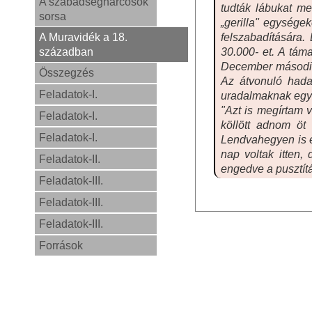
A szabadségharcosok
tudták lábukat me
sorsa
„gerilla" egység
A Muravidék a 18.
felszabadítására
században
30.000- et. A táma
December második 
Összegzés
Az átvonuló hada
Feladatok-I.
uradalmaknak egya
"Azt is megírtam v
Feladatok-I.
köllött adnom öt
Feladatok-I.
Lendvahegyen is eg
nap voltak itten
Feladatok-II.
engedve a pusztítá
Feladatok-III.
Feladatok-III.
Feladatok-III.
Források