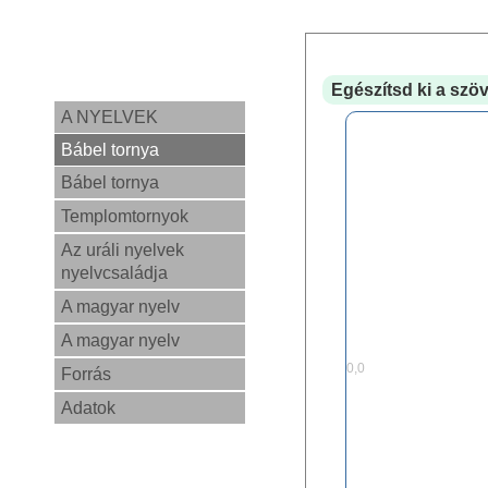
Egészítsd ki a szöv
A NYELVEK
Bábel tornya
Bábel tornya
Templomtornyok
Az uráli nyelvek
nyelvcsaládja
A magyar nyelv
A magyar nyelv
0,0
Forrás
Adatok