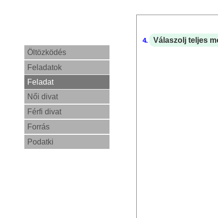
Válaszolj teljes 
4.
Öltözködés
Feladatok
Feladat
Női divat
Férfi divat
Forrás
Podatki