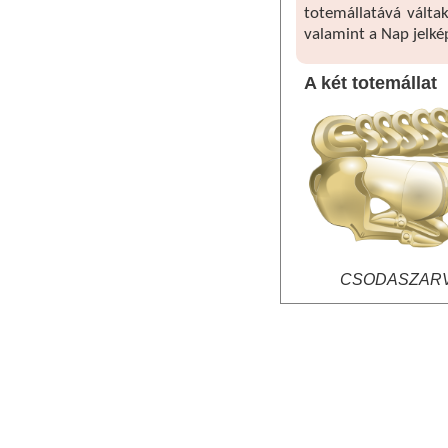
totemállatává váltak
valamint a Nap jelké
A két totemállat
CSODASZ