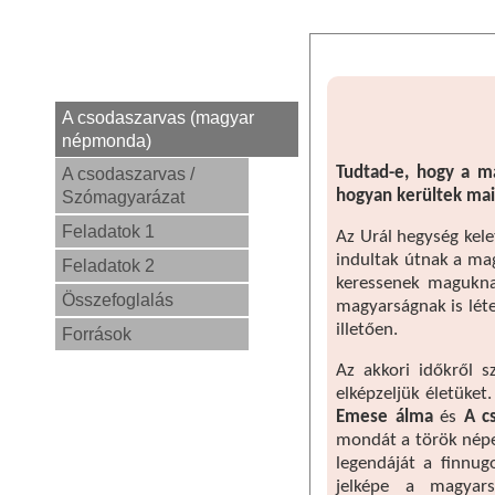
A csodaszarvas (magyar
népmonda)
Tudtad-e, hogy a m
A csodaszarvas /
hogyan kerültek mai
Szómagyarázat
Feladatok 1
Az Urál hegység kele
indultak útnak a mag
Feladatok 2
keressenek magukna
Összefoglalás
magyarságnak is léte
illetően.
Források
Az akkori időkről 
elképzeljük életüket
Emese álma
és
A c
mondát a török népe
legendáját a finnu
jelképe a magyar